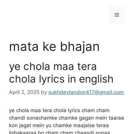
Skip
to
Menu
content
mata ke bhajan
ye chola maa tera
chola lyrics in english
April 2, 2025
by
sukhdevtandon417@gmail.com
ye chola maa tera chola lyrics cham cham
chandi sonachamke chamke gagan mein taaraa
kon jagat mein yu chamke maajaise teraa
lishakaaraa ho cham cham chaandi sonaa