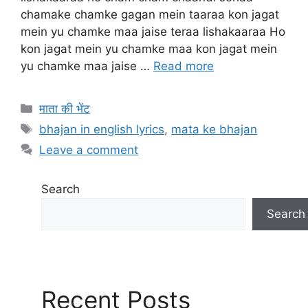
chamake chamke gagan mein taaraa kon jagat
mein yu chamke maa jaise teraa lishakaaraa Ho
kon jagat mein yu chamke maa kon jagat mein
yu chamke maa jaise …
Read more
Categories
माता की भेंट
Tags
bhajan in english lyrics
,
mata ke bhajan
Leave a comment
Search
Search
Recent Posts