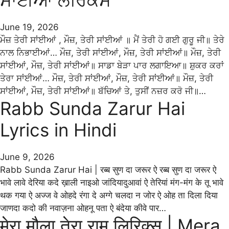
June 19, 2026
ਮੌਜ਼ ਤੇਰੀ ਸਾਂਈਆਂ , ਮੌਜ਼, ਤੇਰੀ ਸਾਂਈਆਂ ॥ ਮੈਂ ਤੇਰੀ ਹੋ ਗਈ ਗੁਰੂ ਜੀ॥ ਤੇਰੇ
ਨਾਲ ਨਿਭਾਈਆਂ… ਮੌਜ਼, ਤੇਰੀ ਸਾਂਈਆਂ, ਮੌਜ਼, ਤੇਰੀ ਸਾਂਈਆਂ॥ ਮੌਜ਼, ਤੇਰੀ
ਸਾਂਈਆਂ, ਮੌਜ਼, ਤੇਰੀ ਸਾਂਈਆਂ॥ ਸਾਡਾ ਬੇੜਾ ਪਾਰ ਲਗਾਇਆ॥ ਸ਼ੁਕਰ ਕਰਾਂ
ਤੇਰਾ ਸਾਂਈਆਂ… ਮੌਜ਼, ਤੇਰੀ ਸਾਂਈਆਂ, ਮੌਜ਼, ਤੇਰੀ ਸਾਂਈਆਂ॥ ਮੌਜ਼, ਤੇਰੀ
ਸਾਂਈਆਂ, ਮੌਜ਼, ਤੇਰੀ ਸਾਂਈਆਂ॥ ਬੱਚਿਆਂ ਤੇ, ਤੁਸੀਂ ਨਜ਼ਰ ਕਰੋ ਜੀ॥…
Rabb Sunda Zarur Hai
Lyrics in Hindi
June 9, 2026
Rabb Sunda Zarur Hai | रब्ब सुण दा जरूर ऐ रब्ब सुण दा जरूर ऐ
भावे लावे देरिया कदे ख़ाली नाइओ जांदियादुआवां ऐ तेरियां मंग-मंग के तू भावे
थक गया ऐ अज्ज वे ओहदे रंगा दे अग्गे चलदा न जोर ऐ ओह ता दिला दिया
जाणदा कदो की नवाज़ना ओहनू पता ऐ बंदेया कीवे पार…
मेरा मौला तेरा राम लिरिक्स | Mera