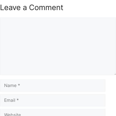
Leave a Comment
Comment
Name
Email
Website