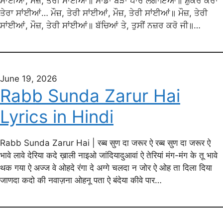
ਸਾਂਈਆਂ, ਮੌਜ਼, ਤੇਰੀ ਸਾਂਈਆਂ॥ ਸਾਡਾ ਬੇੜਾ ਪਾਰ ਲਗਾਇਆ॥ ਸ਼ੁਕਰ ਕਰਾਂ
ਤੇਰਾ ਸਾਂਈਆਂ… ਮੌਜ਼, ਤੇਰੀ ਸਾਂਈਆਂ, ਮੌਜ਼, ਤੇਰੀ ਸਾਂਈਆਂ॥ ਮੌਜ਼, ਤੇਰੀ
ਸਾਂਈਆਂ, ਮੌਜ਼, ਤੇਰੀ ਸਾਂਈਆਂ॥ ਬੱਚਿਆਂ ਤੇ, ਤੁਸੀਂ ਨਜ਼ਰ ਕਰੋ ਜੀ॥…
June 19, 2026
Rabb Sunda Zarur Hai
Lyrics in Hindi
Rabb Sunda Zarur Hai | रब्ब सुण दा जरूर ऐ रब्ब सुण दा जरूर ऐ
भावे लावे देरिया कदे ख़ाली नाइओ जांदियादुआवां ऐ तेरियां मंग-मंग के तू भावे
थक गया ऐ अज्ज वे ओहदे रंगा दे अग्गे चलदा न जोर ऐ ओह ता दिला दिया
जाणदा कदो की नवाज़ना ओहनू पता ऐ बंदेया कीवे पार…