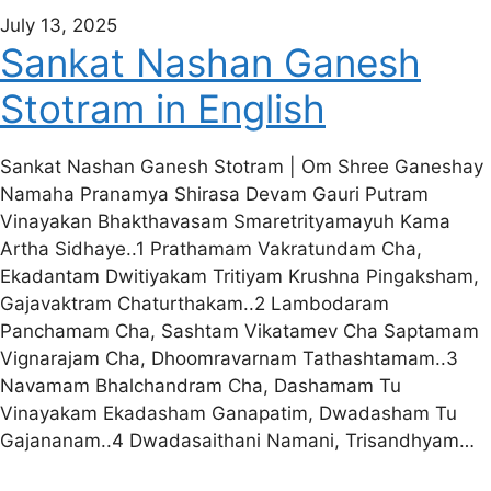
July 13, 2025
Sankat Nashan Ganesh
Stotram in English
Sankat Nashan Ganesh Stotram | Om Shree Ganeshay
Namaha Pranamya Shirasa Devam Gauri Putram
Vinayakan Bhakthavasam Smaretrityamayuh Kama
Artha Sidhaye..1 Prathamam Vakratundam Cha,
Ekadantam Dwitiyakam Tritiyam Krushna Pingaksham,
Gajavaktram Chaturthakam..2 Lambodaram
Panchamam Cha, Sashtam Vikatamev Cha Saptamam
Vignarajam Cha, Dhoomravarnam Tathashtamam..3
Navamam Bhalchandram Cha, Dashamam Tu
Vinayakam Ekadasham Ganapatim, Dwadasham Tu
Gajananam..4 Dwadasaithani Namani, Trisandhyam…